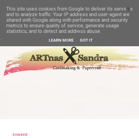
This site uses cookies from Google to deliver its services
and to analyze traffic. Your IP address and user-agent are
shared with Google along with performance and security
metrics to ensure quality of service, generate usage
statistics, and to detect and address abuse.
LEARN MORE
GOT IT
SHAKER