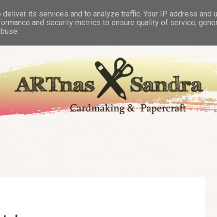
deliver its services and to analyze traffic. Your IP address and 
formance and security metrics to ensure quality of service, gen
abuse.