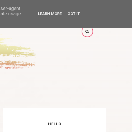
user-agent
erate usage
LEARN MORE
GOT IT
HELLO