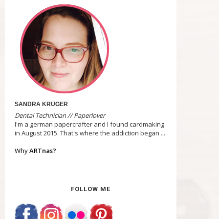
SANDRA KRÜGER
Dental Technician // Paperlover
I'm a german papercrafter and I found cardmaking
in August 2015. That's where the addiction began ...
Why
ARTnas?
FOLLOW ME