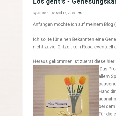
Los geht's - Genesungskar
By
ARTnas
At April 17, 2016
1
Anfangen möchte ich auf meinem Blog (e
Ich sollte für einen Bekannten eine Gen
nicht zuviel Glitzer, kein Rosa, eventu
Heraus gekommen ist zuerst diese hier:
Das Pro
allem Sp
passend
Hand dir
ausnahms
bei dem 
Für die 