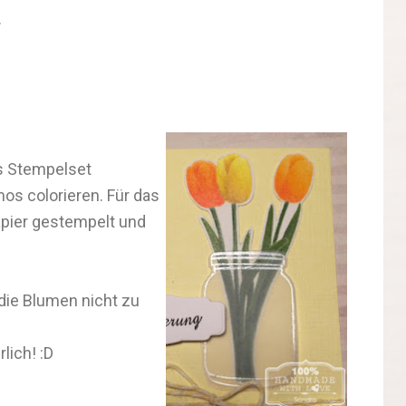
.
es Stempelset
os colorieren. Für das
apier gestempelt und
 die Blumen nicht zu
lich! :D